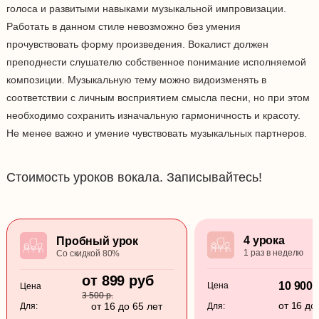
голоса и развитыми навыками музыкальной импровизации.
Работать в данном стиле невозможно без умения
прочувствовать форму произведения. Вокалист должен
преподнести слушателю собственное понимание исполняемой
композиции. Музыкальную тему можно видоизменять в
соответствии с личным восприятием смысла песни, но при этом
необходимо сохранить изначальную гармоничность и красоту.
Не менее важно и умение чувствовать музыкальных партнеров.
Стоимость уроков вокала. Записывайтесь!
4 урока
Пробный урок
1 раз в неделю
Со скидкой 80%
от 899 руб
10 900 
Цена
Цена
3 500 р.
от 16 до
от 16 до 65 лет
Для:
Для: