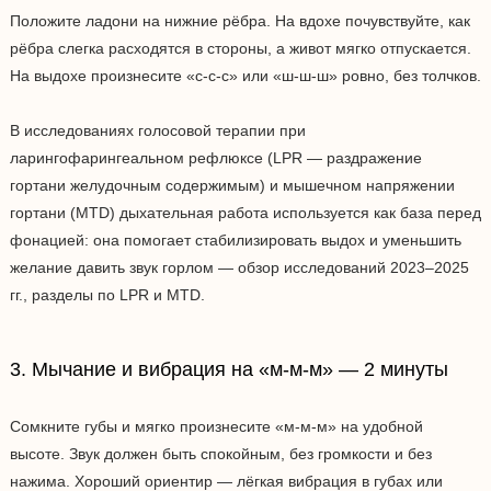
Положите ладони на нижние рёбра. На вдохе почувствуйте, как
рёбра слегка расходятся в стороны, а живот мягко отпускается.
На выдохе произнесите «с-с-с» или «ш-ш-ш» ровно, без толчков.
В исследованиях голосовой терапии при
ларингофарингеальном рефлюксе (LPR — раздражение
гортани желудочным содержимым) и мышечном напряжении
гортани (MTD) дыхательная работа используется как база перед
фонацией: она помогает стабилизировать выдох и уменьшить
желание давить звук горлом — обзор исследований 2023–2025
гг., разделы по LPR и MTD.
3. Мычание и вибрация на «м-м-м» — 2 минуты
Сомкните губы и мягко произнесите «м-м-м» на удобной
высоте. Звук должен быть спокойным, без громкости и без
нажима. Хороший ориентир — лёгкая вибрация в губах или