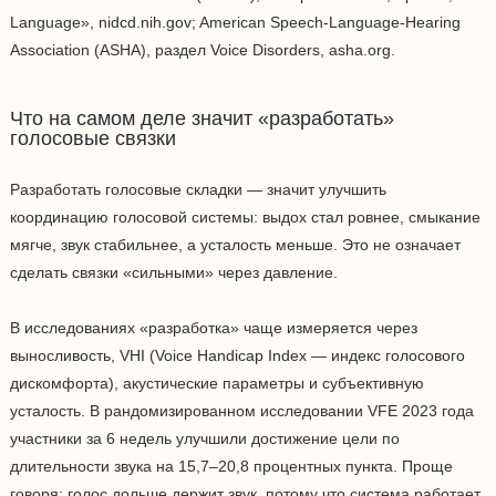
Language», nidcd.nih.gov; American Speech-Language-Hearing
Association (ASHA), раздел Voice Disorders, asha.org.
Что на самом деле значит «разработать»
голосовые связки
Разработать голосовые складки — значит улучшить
координацию голосовой системы: выдох стал ровнее, смыкание
мягче, звук стабильнее, а усталость меньше. Это не означает
сделать связки «сильными» через давление.
В исследованиях «разработка» чаще измеряется через
выносливость, VHI (Voice Handicap Index — индекс голосового
дискомфорта), акустические параметры и субъективную
усталость. В рандомизированном исследовании VFE 2023 года
участники за 6 недель улучшили достижение цели по
длительности звука на 15,7–20,8 процентных пункта. Проще
говоря: голос дольше держит звук, потому что система работает