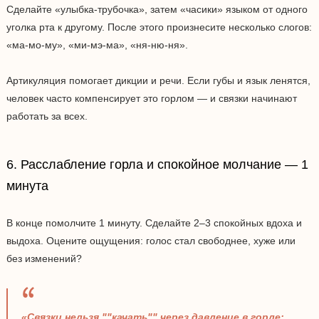
Сделайте «улыбка-трубочка», затем «часики» языком от одного
уголка рта к другому. После этого произнесите несколько слогов:
«ма-мо-му», «ми-мэ-ма», «ня-ню-ня».
Артикуляция помогает дикции и речи. Если губы и язык ленятся,
человек часто компенсирует это горлом — и связки начинают
работать за всех.
6. Расслабление горла и спокойное молчание — 1
минута
В конце помолчите 1 минуту. Сделайте 2–3 спокойных вдоха и
выдоха. Оцените ощущения: голос стал свободнее, хуже или
без изменений?
«Связки нельзя ""качать"" через давление в горле;