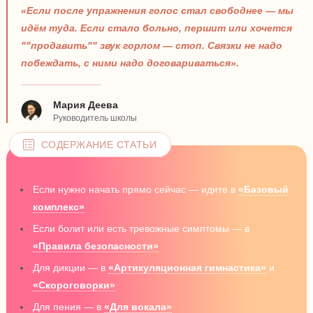
«Если после упражнения голос стал свободнее — мы
идём туда. Если стало больно, першит или хочется
""продавить"" звук горлом — стоп. Связки не надо
побеждать, с ними надо договариваться».
Мария Деева
Руководитель школы
СОДЕРЖАНИЕ СТАТЬИ
Если нужно начать прямо сейчас — идите в
«Базовый
комплекс»
Если болит или есть тревожные симптомы — в
«Правила безопасности»
Для дикции — в
«Артикуляционная гимнастика»
и
«Скороговорки»
Для пения — в
«Для вокала»