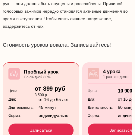
рук — они должны быть опущены и расслаблены. Причиной
голосовых зажимов нередко становятся активные движения во
время выступления. Чтобы снять лишнее напряжение,
воздержитесь от них.
Стоимость уроков вокала. Записывайтесь!
4 урока
Пробный урок
1 раз в неделю
Со скидкой 80%
от 899 руб
10 900 
Цена
Цена
3 500 р.
от 16 до
от 16 до 65 лет
Для:
Для:
45 минут
60 мину
Длительность:
Длительность:
индивидуально
индивид
Форма:
Форма:
Записаться
Записаться