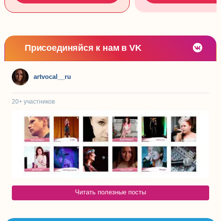
Присоединяйся к нам в VK
artvocal__ru
20+
участников
Читать полезные посты