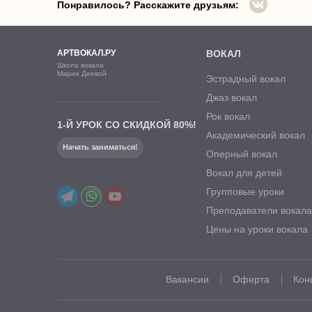
Понравилось? Расскажите друзьям:
АРТВОКАЛ.РУ
ВОКАЛ
Школа вокала
Марии Деевой
Эстрадный вокал
Джаз вокал
Рок вокал
1-Й УРОК СО СКИДКОЙ 80%!
Академический вокал
Начать заниматься!
Оперный вокал
Вокал для детей
Групповые уроки
Преподаватели вокал
Цены на уроки вокала
Вакансии
Оферта
Кон