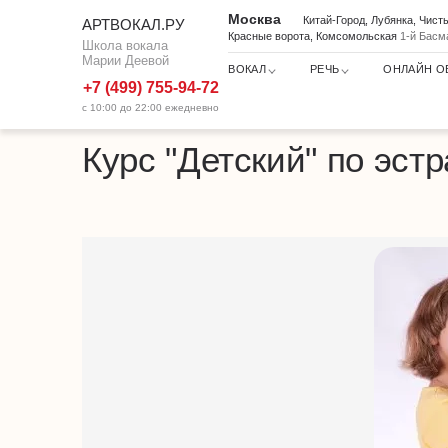
Москва
Китай-Город, Лубянка, Чис
АРТВОКАЛ.РУ
Красные ворота, Комсомольская
1-й Басм
Школа вокала
Марии Деевой
ВОКАЛ
РЕЧЬ
ОНЛАЙН О
+7 (499) 755-94-72
с 10:00 до 22:00 ежедневно
Курс Детский
Школа вокала
Услуги по вокалу
Курс "Детский" по эст