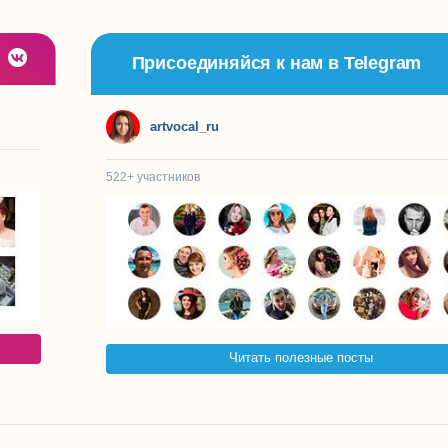
Присоединяйся к нам в Telegram
artvocal_ru
522+
участников
Читать полезные посты