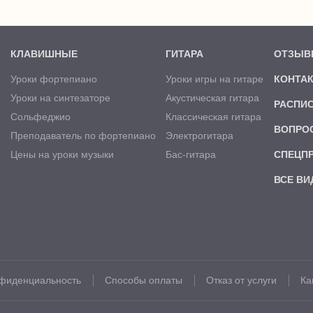
КЛАВИШНЫЕ
ГИТАРА
ОТЗЫВ
Уроки фортепиано
Уроки игры на гитаре
КОНТА
Уроки на синтезаторе
Акустическая гитара
РАСПИ
Сольфеджио
Классическая гитара
ВОПРО
Преподаватель по фортепиано
Электрогитара
Цены на уроки музыки
Бас-гитара
СПЕЦП
ВСЕ ВИ
а
фиденциальность
Способы оплаты
Отказ от услуги
Ка