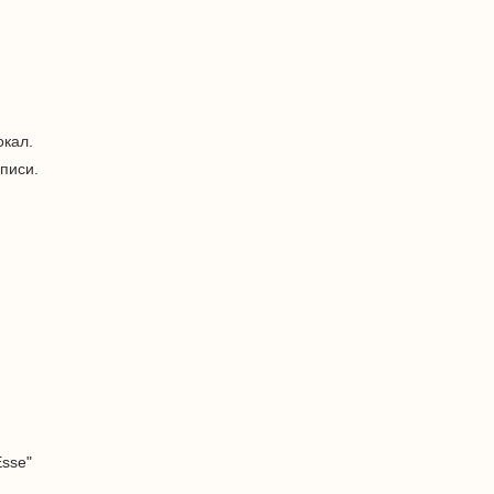
кал.
писи.
Esse"