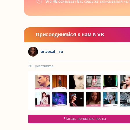
Это НЕ обязывает Вас сразу же записываться на 
Присоединяйся к нам в VK
artvocal__ru
20+
участников
Читать полезные посты