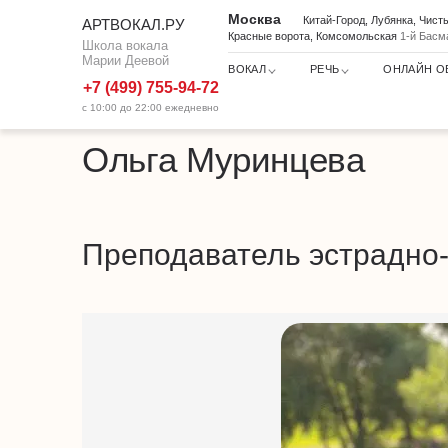
Москва
Китай-Город, Лубянка, Чис
АРТВОКАЛ.РУ
Красные ворота, Комсомольская
1-й Басм
Школа вокала
Марии Деевой
ВОКАЛ
РЕЧЬ
ОНЛАЙН О
+7 (499) 755-94-72
с 10:00 до 22:00 ежедневно
Ольга Муринцева
Школа вокала
Преподаватели по вокалу
Ольга Муринцева
Преподаватель эстрадно-