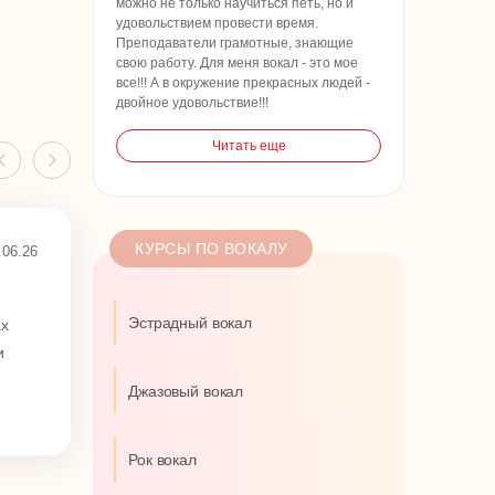
можно не только научиться петь, но и
удовольствием провести время.
Преподаватели грамотные, знающие
свою работу. Для меня вокал - это мое
все!!! А в окружение прекрасных людей -
двойное удовольствие!!!
Читать еще
КУРСЫ ПО ВОКАЛУ
.06.26
Эстрадный вокал
ах
и
Джазовый вокал
Рок вокал