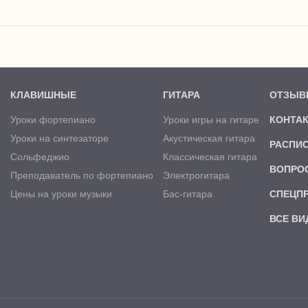
КЛАВИШНЫЕ
ГИТАРА
ОТЗЫВ
Уроки фортепиано
Уроки игры на гитаре
КОНТА
Уроки на синтезаторе
Акустическая гитара
РАСПИ
Сольфеджио
Классическая гитара
ВОПРО
Преподаватель по фортепиано
Электрогитара
Цены на уроки музыки
Бас-гитара
СПЕЦП
ВСЕ ВИ
а