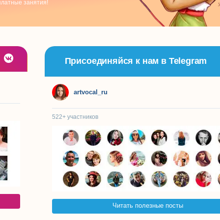
платные занятия!
Присоединяйся к нам в Telegram
artvocal_ru
522+
участников
Читать полезные посты