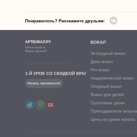
Понравилось? Расскажите друзьям:
АРТВОКАЛ.РУ
ВОКАЛ
Школа вокала
Марии Деевой
Эстрадный вокал
Джаз вокал
Рок вокал
1-Й УРОК СО СКИДКОЙ 80%!
Академический вокал
Начать заниматься!
Оперный вокал
Вокал для детей
Групповые уроки
Преподаватели вокал
Цены на уроки вокала