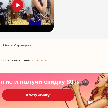
Ольга Муринцева.
9472
или по ссылке
записаться
.
ятие и получи скидку 80%