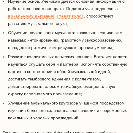
Изучение основ. Ученикам дается основная информация о
работе голосового аппарата. Педагоги учат подопечных
вокальному дыханию
,
ставят голос
, способствуют
развитию музыкального слуха;
Обучение начинающих музыкантов вокально-техническим
навыкам: интонированию, грамотному звукообразованию,
овладению ритмическим рисунком, прочим умениям;
Развитие коллективных певческих навыков. Вокалист должен
научиться слушать себя и партнера, исполнять собственную
партию в соответствии с общей музыкальной идеей,
достигать тембрового единения с коллективом,
демонстрировать голосом тончайшую эмоциональную
окраску исполняемого произведения;
Улучшение музыкального кругозора учащихся посредством
изучения большого количества классических и современных
вокальных и хоровых произведений.
Групповые уроки в школе Artvocal.ru включают в себя две