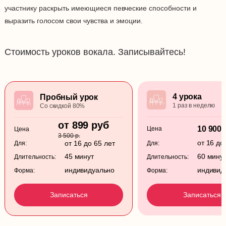
участнику раскрыть имеющиеся певческие способности и
выразить голосом свои чувства и эмоции.
Стоимость уроков вокала. Записывайтесь!
4 урока
Пробный урок
1 раз в неделю
Со скидкой 80%
от 899 руб
10 900 
Цена
Цена
3 500 р.
от 16 до
от 16 до 65 лет
Для:
Для:
45 минут
60 мину
Длительность:
Длительность:
индивидуально
индивид
Форма:
Форма:
Записаться
Записаться