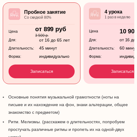
4 урока
Пробное занятие
1 раз в неделю
Со скидкой 80%
от 899 руб
10 90
Цена
Цена
3 500 р.
от 16 до
от 16 до 65 лет
Для:
Для:
45 минут
60 мину
Длительность:
Длительность:
индивидуально
индивид
Форма:
Форма:
Записаться
Записаться
Основные понятия музыкальной грамотности (ноты на
письме и их нахождение на фон, знаки альтерации, общее
знакомство с предметом)
Ритм. Мелизмы. (расскажем о длительностях, попробуем
простучать различные ритмы и пропеть их на одной-двух