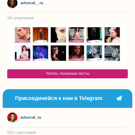
artvocal__ru
20+
участников
Читать полезные посты
Присоединяйся к нам в Telegram
artvocal_ru
522+
участников