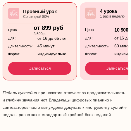
4 урока
Пробный урок
1 раз в неделю
Со скидкой 80%
от 899 руб
10 900 
Цена
Цена
3 500 р.
от 16 до
от 16 до 65 лет
Для:
Для:
45 минут
60 мину
Длительность:
Длительность:
индивидуально
индивид
Форма:
Форма:
Записаться
Записаться
Педаль сустейна
при нажатии отвечает за продолжительность
и глубину звучания нот. Владельцы цифровых пианино и
синтезаторов часто вынуждены докупать к инструменту сустейн-
педаль, равно как и стандартный тройной блок педалей.