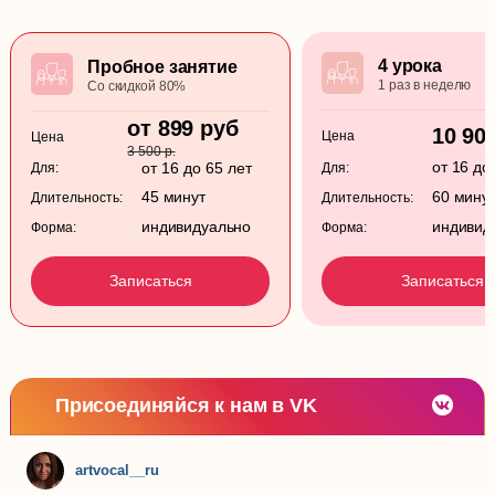
4 урока
Пробное занятие
1 раз в неделю
Со скидкой 80%
от 899 руб
10 90
Цена
Цена
3 500 р.
от 16 до
от 16 до 65 лет
Для:
Для:
45 минут
60 мину
Длительность:
Длительность:
индивидуально
индивид
Форма:
Форма:
Записаться
Записаться
Присоединяйся к нам в VK
artvocal__ru