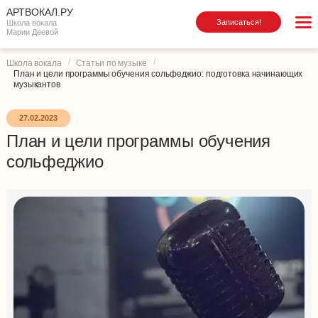
АРТВОКАЛ.РУ
Записаться!
Школа вокала
Марии Деевой
Школа вокала
Статьи по музыке
План и цели программы обучения сольфеджио: подготовка начинающих
музыкантов
27.02.2023
План и цели программы обучения
сольфеджио