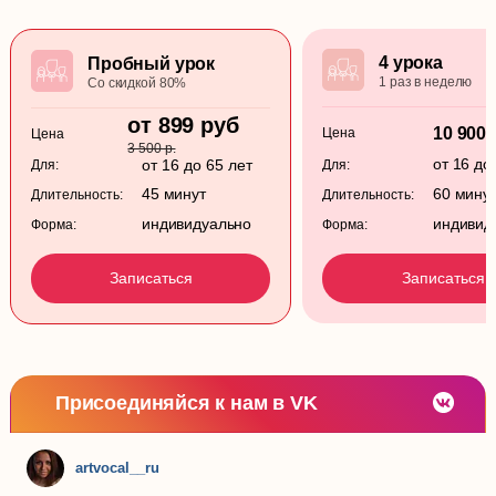
4 урока
Пробный урок
1 раз в неделю
Со скидкой 80%
от 899 руб
10 900 
Цена
Цена
3 500 р.
от 16 до
от 16 до 65 лет
Для:
Для:
45 минут
60 мину
Длительность:
Длительность:
индивидуально
индивид
Форма:
Форма:
Записаться
Записаться
Присоединяйся к нам в VK
artvocal__ru