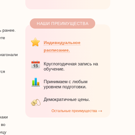
НАШИ ПРЕИМУЩЕСТВА
ь ранее.
ете
Индивидуальное
расписание.
диагонали
Круглогодичная запись на
обучение.
тся
Принимаем с любым
уровнем подготовки.
Демократичные цены.
Остальные преимущества
наки
 во
ицу