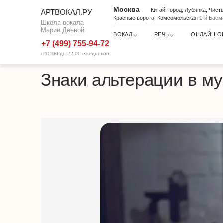
Москва
Китай-Город, Лубянка, Чис
АРТВОКАЛ.РУ
Красные ворота, Комсомольская
1-й Басм
Школа вокала
Марии Деевой
ВОКАЛ
РЕЧЬ
ОНЛАЙН О
+7 (499) 755-94-72
с 10:00 до 22:00 ежедневно
Знаки альтерации в музык
Школа вокала
Статьи по музыке
Знаки альтерации в м