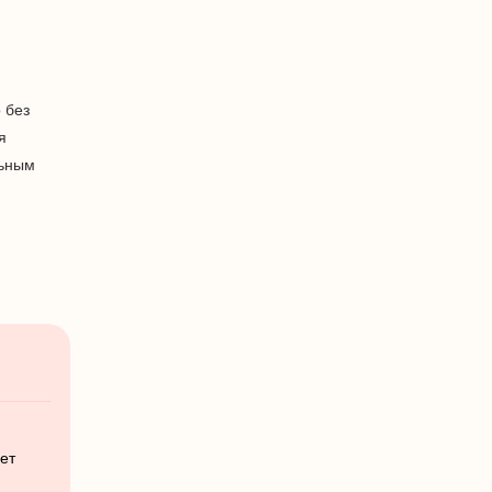
 без
я
льным
лет