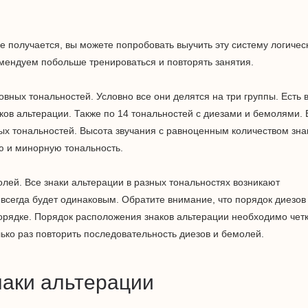
не получается, вы можете попробовать выучить эту систему логичес
омендуем побольше тренироваться и повторять занятия.
вных тональностей. Условно все они делятся на три группы. Есть 
ков альтерации. Также по 14 тональностей с диезами и бемолями. 
ных тональностей. Высота звучания с равноценным количеством зна
ю и минорную тональность.
олей. Все знаки альтерации в разных тональностях возникают
 всегда будет одинаковым. Обратите внимание, что порядок диезов
порядке. Порядок расположения знаков альтерации необходимо чет
лько раз повторить последовательность диезов и бемолей.
наки альтерации