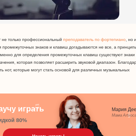
ет не только профессиональный
преподаватель по фортепиано
, но 
 промежуточных знаков и клавиш догадываются не все, а принцип
 Именно для определения промежуточных клавиш существуют знаки
ачения, которая позволяет расширить звуковой диапазон. Благода
ь нот, которые могут стать основой для различных музыкальных
учу играть
Мария Де
Мама Artvoca
идкой 80%