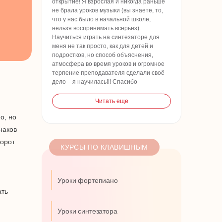
открытие! Я взрослая и никогда раньше
не брала уроков музыки (вы знаете, то,
что у нас было в начальной школе,
нельзя воспринимать всерьез).
Научиться играть на синтезаторе для
меня не так просто, как для детей и
подростков, но способ объяснения,
атмосфера во время уроков и огромное
терпение преподавателя сделали своё
дело – я научилась!!! Спасибо
Читать еще
о, но
наков
борот
КУРСЫ ПО КЛАВИШНЫМ
Уроки фортепиано
ать
Уроки синтезатора