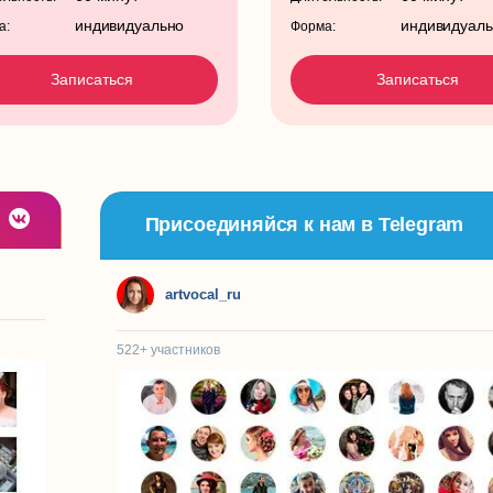
индивидуально
индивидуал
а:
Форма:
Записаться
Записаться
Присоединяйся к нам в Telegram
artvocal_ru
522+
участников