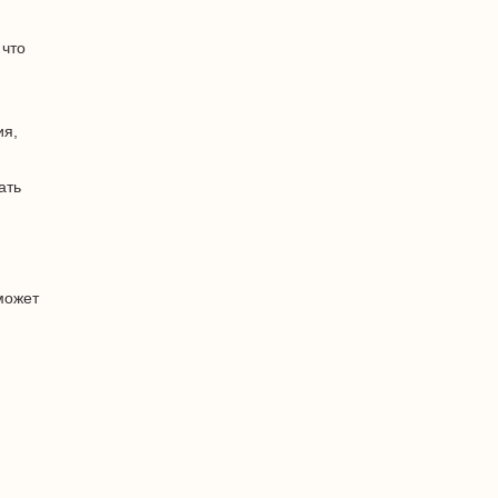
 что
ия,
ать
может