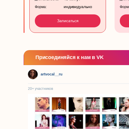
индивидуально
Форма:
Форм
Записаться
Присоединяйся к нам в VK
artvocal__ru
20+
участников