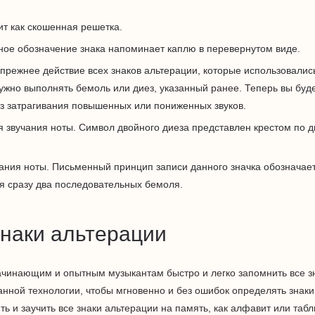
ит как скошенная решетка.
ное обозначение знака напоминает каплю в перевернутом виде.
прежнее действие всех знаков альтерации, которые использовалис
ужно выполнять бемоль или диез, указанный ранее. Теперь вы буд
ез затрагивания повышенных или пониженных звуков.
 звучания ноты. Символ двойного диеза представлен крестом по 
ания ноты. Письменный принцип записи данного значка обозначае
я сразу два последовательных бемоля.
знаки альтерации
ачинающим и опытным музыкантам быстро и легко запомнить все з
нной технологии, чтобы мгновенно и без ошибок определять знаки
ь и заучить все знаки альтерации на память, как алфавит или табл