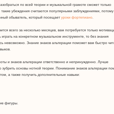
зобраться по всей теории и музыкальной грамоте сможет только
 такие убеждения считаются популярными заблуждениями, потому
ычный обыватель, который посещает
уроки фортепиано
.
ится всего за несколько месяцев, вам потребуется только мотивац
 играть на конкретном музыкальном инструменте, то без знания
сь невозможно. Знание знаков альтерации поможет вам быстро чит
выков.
оты и знаков альтерации ответственно и непринужденно. Лучше
но зубрить основы нотной теории. Понимание знаков альтерации по
ом, а также получить дополнительные навыки:
ие фигуры.